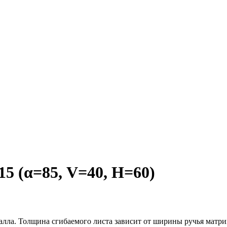
 (α=85, V=40, H=60)
алла. Толщина сгибаемого листа зависит от ширины ручья матри