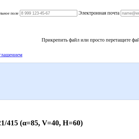
Электронная почта
льное поле
Прикрепить файл
или просто перетащите фай
глашением
415 (α=85, V=40, H=60)