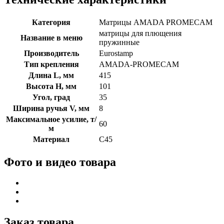
Категория
Матрицы AMADA PROMECAM
матрицы для плющения
Название в меню
пружинные
Производитель
Eurostamp
Тип крепления
AMADA-PROMECAM
Длина L, мм
415
Высота H, мм
101
Угол, град
35
Ширина ручья V, мм
8
Максимальное усилие, т/
60
м
Материал
C45
Фото и видео товара
Заказ товара