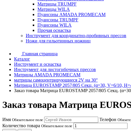
Матрицы TRUMPF
Матрицы WILA
Пуансоны AMADA PROMECAM
Пуансоны TRUMPF
Пуансоны WILA
Прочая оснастка
Инструмент для координатно-пробивных прессов
Ножи для гильотинных ножниц
Главная страница
Каталог
Инструмент и оснастка
Инструмент для листогибочных прессов
Матрицы AMADA PROMECAM
матрицы самоцентрирующиеся 2V на 30°
Матрица EUROSTAMP 2057/805 Секц. (α=30, V=6/10, H=
Заказ товара Матрица EUROSTAMP 2057/805 Секц. (α=30,
Заказ товара Матрица EUROST
Имя
Телефон
Обязательное поле
Обязате
Количество товара
Обязательное поле