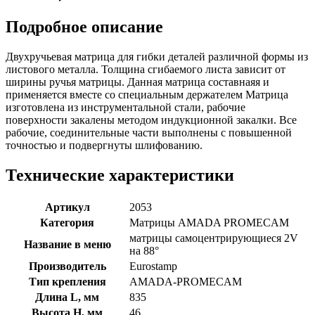
Подробное описание
Двухручьевая матрица для гибки деталей различной формы из
листового металла. Толщина сгибаемого листа зависит от
ширины ручья матрицы. Данная матрица составнаяя и
применяется вместе со специальным держателем Матрица
изготовлена из инструментальной стали, рабочие
поверхности закалены методом индукционной закалки. Все
рабочие, соединительные части выполнены с повышенной
точностью и подвергнуты шлифованию.
Технические характеристики
Артикул
2053
Категория
Матрицы AMADA PROMECAM
матрицы самоцентрирующиеся 2V
Название в меню
на 88°
Производитель
Eurostamp
Тип крепления
AMADA-PROMECAM
Длина L, мм
835
Высота H, мм
46