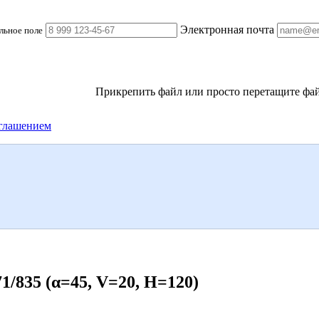
Электронная почта
льное поле
Прикрепить файл
или просто перетащите фай
глашением
835 (α=45, V=20, H=120)