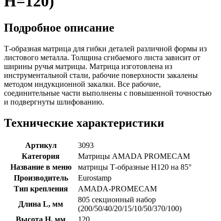
H=120)
Подробное описание
Т-образная матрица для гибки деталей различной формы из
листового металла. Толщина сгибаемого листа зависит от
ширины ручья матрицы. Матрица изготовлена из
инструментальной стали, рабочие поверхности закалены
методом индукционной закалки. Все рабочие,
соединительные части выполнены с повышенной точностью
и подвергнуты шлифованию.
Технические характеристики
Артикул
3093
Категория
Матрицы AMADA PROMECAM
Название в меню
матрицы Т-образные H120 на 85°
Производитель
Eurostamp
Тип крепления
AMADA-PROMECAM
805 секционный набор
Длина L, мм
(200/50/40/20/15/10/50/370/100)
Высота H, мм
120