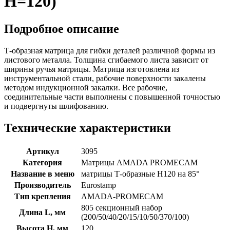
H=120)
Подробное описание
Т-образная матрица для гибки деталей различной формы из
листового металла. Толщина сгибаемого листа зависит от
ширины ручья матрицы. Матрица изготовлена из
инструментальной стали, рабочие поверхности закалены
методом индукционной закалки. Все рабочие,
соединительные части выполнены с повышенной точностью
и подвергнуты шлифованию.
Технические характеристики
Артикул
3095
Категория
Матрицы AMADA PROMECAM
Название в меню
матрицы Т-образные H120 на 85°
Производитель
Eurostamp
Тип крепления
AMADA-PROMECAM
805 секционный набор
Длина L, мм
(200/50/40/20/15/10/50/370/100)
Высота H, мм
120