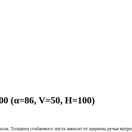
 (α=86, V=50, H=100)
алла. Толщина сгибаемого листа зависит от ширины ручья матри