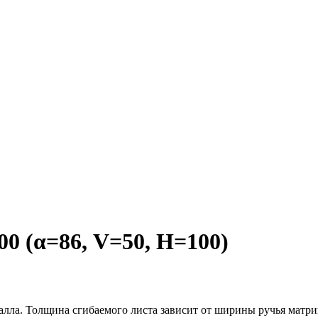
 (α=86, V=50, H=100)
алла. Толщина сгибаемого листа зависит от ширины ручья матри