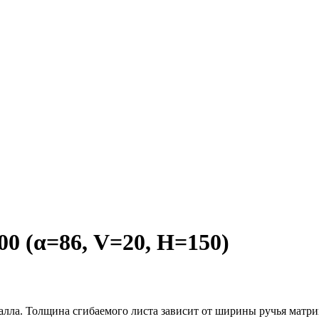
 (α=86, V=20, H=150)
алла. Толщина сгибаемого листа зависит от ширины ручья матри