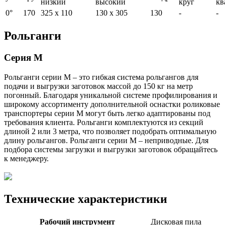
низкий
высокий
круг
кв
0°
170
325 x 110
130 x 305
130
-
-
Рольганги
Серия M
Рольганги серии М – это гибкая система рольгангов для
подачи и выгрузки заготовок массой до 150 кг на метр
погонный. Благодаря уникальной системе профилирования и
широкому ассортименту дополнительной оснастки роликовые
транспортеры серии M могут быть легко адаптированы под
требования клиента. Рольганги комплектуются из секций
длиной 2 или 3 метра, что позволяет подобрать оптимальную
длину рольгангов. Рольганги серии М – неприводные. Для
подбора системы загрузки и выгрузки заготовок обращайтесь
к менеджеру.
Технические характеристики
Рабочий инструмент
Дисковая пила