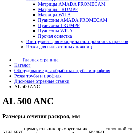
Матрицы AMADA PROMECAM
Матрицы TRUMPF
Матрицы WILA
Пуансоны AMADA PROMECAM
Пуансоны TRUMPF
Пуансоны WILA
Прочая оснастка
Инструмент для координатно-пробивных прессов
Ножи для гильотинных ножниц
Главная страница
Каталог
Оборудование для обработки трубы и профиля
Резка трубы и профиля
Дисковые отрезные станки
AL 500 ANC
AL 500 ANC
Размеры сечения раскроя, мм
прямоугольник
прямоугольник
сплошной
сп
угол
круг
квадрат