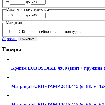
от
до
Максимальное усилие, т/м
от
до
Материал
C45
нейлон
полиуретан
Сбросить
Применить
Товары
Крепёж EUROSTAMP 4900 (винт + пружина 
Матрица EUROSTAMP 2013/415 (α=88, V=12/
Матрица EUROSTAMP 2015/415 (α=60, V=6/1