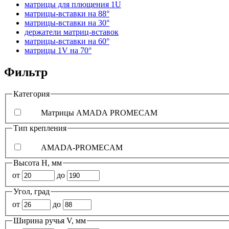
матрицы для плющения 1U
матрицы-вставки на 88°
матрицы-вставки на 30°
держатели матриц-вставок
матрицы-вставки на 60°
матрицы 1V на 70°
Фильтр
Категория
Матрицы AMADA PROMECAM
Тип крепления
AMADA-PROMECAM
Высота H, мм
от
до
Угол, град
от
до
Ширина ручья V, мм