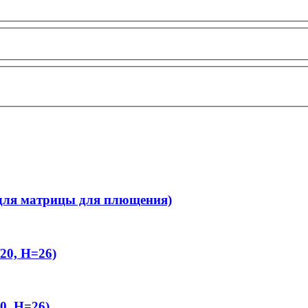
для матрицы для плющения)
20, H=26)
0, H=26)