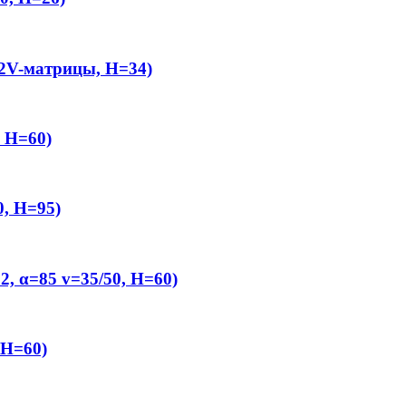
2V-матрицы, H=34)
 H=60)
, H=95)
, α=85 v=35/50, H=60)
 H=60)