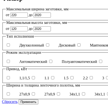
Максимальная ширина заготовки, мм
от
до
Максимальная высота заготовки, мм
от
до
Тип исполнения
Двухколонный
Дисковый
Маятнико
Режим эксплуатации
Автоматический
Полуавтоматический
Привод, кВт
1,1/1,5
1.1
1.5
2.2
3
Ширина и толщина ленточного полотна, мм
27x0,9
27х0,9
34x1,1
34х1,1
Сбросить
Применить