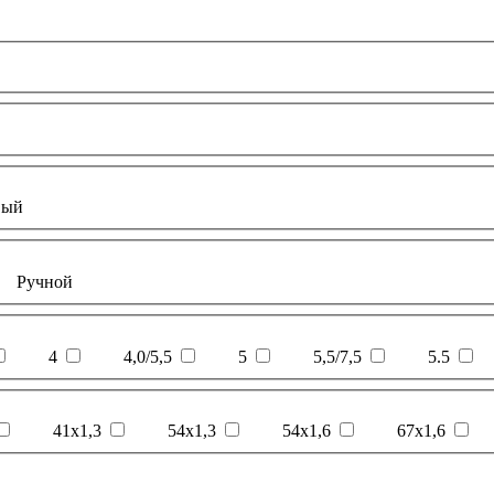
вый
Ручной
4
4,0/5,5
5
5,5/7,5
5.5
41х1,3
54х1,3
54х1,6
67х1,6