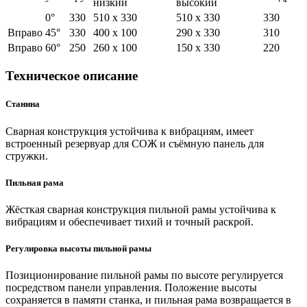
низкий
высокий
0°
330
510 х 330
510 х 330
330
Вправо
45°
330
400 х 100
290 х 330
310
Вправо
60°
250
260 х 100
150 х 330
220
Техническое описание
Станина
Сварная конструкция устойчива к вибрациям, имеет
встроенный резервуар для СОЖ и съёмную панель для
стружки.
Пильная рама
Жёсткая сварная конструкция пильной рамы устойчива к
вибрациям и обеспечивает тихий и точный раскрой.
Регулировка высоты пильной рамы
Позиционирование пильной рамы по высоте регулируется
посредством панели управления. Положение высоты
сохраняется в памяти станка, и пильная рама возвращается в