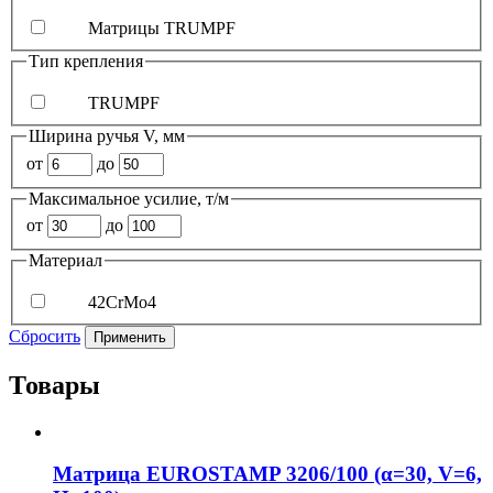
Матрицы TRUMPF
Тип крепления
TRUMPF
Ширина ручья V, мм
от
до
Максимальное усилие, т/м
от
до
Материал
42CrMo4
Сбросить
Применить
Товары
Матрица EUROSTAMP 3206/100 (α=30, V=6,